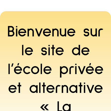
École
Bienvenue sur
Horaires et tarifs
le site de
Admissions
l’école privée
Plus d’informations
et alternative
Contact
« La