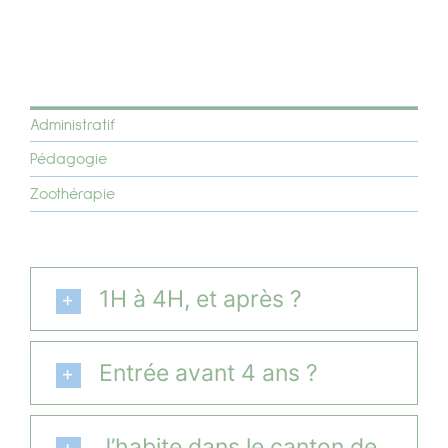
École
Horaires et tarifs
Administratif
Pédagogie
Admissions
Zoothérapie
Plus d’informations
1H à 4H, et après ?
Contact
Entrée avant 4 ans ?
J’habite dans le canton de