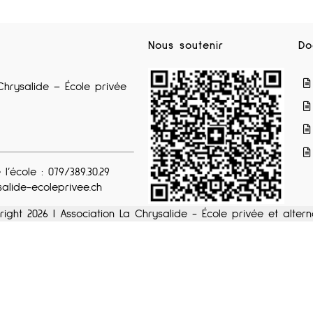
Nous soutenir
Do
Chrysalide – École privée
 l’école : 079/389.30.29
alide-ecoleprivee.ch
right
2026 | Association La Chrysalide - École privée et alte